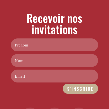
Recevoir nos
invitations
S'INSCRIRE
A
l
t
e